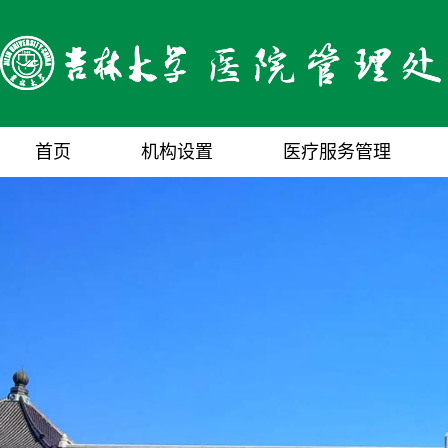
首页
机构设置
医疗服务管理